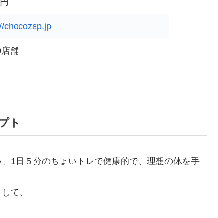
0円
://chocozap.jp
0店舗
セプト
い、1日５分のちょいトレで健康的で、理想の体を手
として、