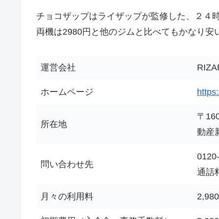
チョコザップはライザップが監修した、２４時
両機は2980円と他のジムと比べてもかなり
運営会社
RI
ホームページ
https
〒16
所在地
動産
0120
問い合わせ先
通話料
月々の利用料
2,9