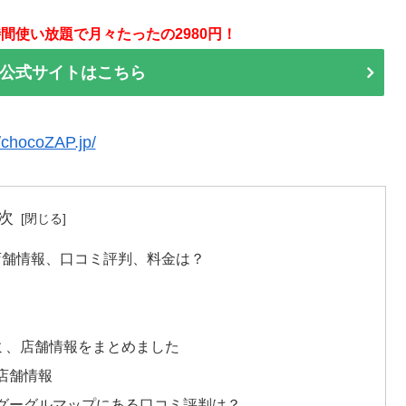
間使い放題で月々たったの2980円！
P 公式サイトはこちら
//chocoZAP.jp/
次
P店舗情報、口コミ評判、料金は？
コミ、店舗情報をまとめました
の店舗情報
町のグーグルマップにある口コミ評判は？