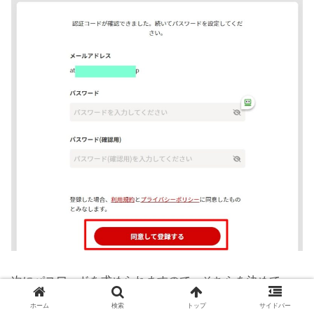
次にパスワードを求められますので、そちらを決めて、
「同意して登録する」、を押して下しさい。
ホーム
検索
トップ
サイドバー