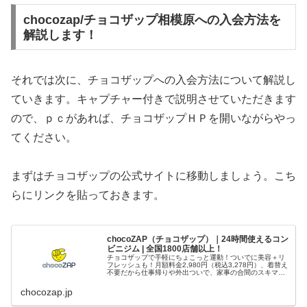
chocozap/チョコザップ相模原への入会方法を
解説します！
それでは次に、チョコザップへの入会方法について解説し
ていきます。キャプチャー付きで説明させていただきます
ので、ｐｃがあれば、チョコザップＨＰを開いながらやっ
てください。
まずはチョコザップの公式サイトに移動しましょう。こち
らにリンクを貼っておきます。
chocoZAP（チョコザップ）｜24時間使えるコン
ビニジム | 全国1800店舗以上！
チョコザップで手軽にちょこっと運動！ついでに美容＋リ
フレッシュも！月額料金2,980円（税込3,278円）、着替え
不要だから仕事帰りや外出ついで、家事の合間のスキマ時
間にも。1日5分の健康習慣を始めよう！
chocozap.jp