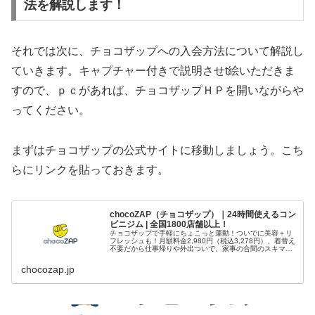
法を解説します！
それでは次に、チョコザップへの入会方法について解説し
ていきます。キャプチャー付きで説明させt絵いただきま
すので、ｐｃがあれば、チョコザップＨＰを開いながらや
ってください。
まずはチョコザップの公式サイトに移動しましょう。こち
らにリンクを貼っておきます。
chocoZAP（チョコザップ）｜24時間使えるコン
ビニジム | 全国1800店舗以上！
チョコザップで手軽にちょこっと運動！ついでに美容＋リ
フレッシュも！月額料金2,980円（税込3,278円）、着替え
不要だから仕事帰りや外出ついで、家事の合間のスキマ時
間にも。1日5分の健康習慣を始めよう！
chocozap.jp