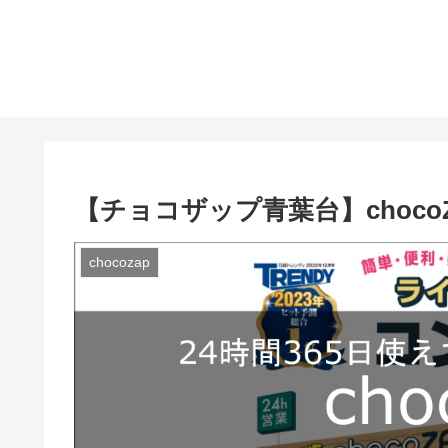
【チョコザップ青葉台】choc
chocozap