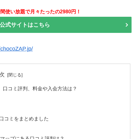
間使い放題で月々たったの2980円！
P 公式サイトはこちら
//chocoZAP.jp/
次
情報、口コミ評判、料金や入会方法は？
報、口コミをまとめました
報
グルマップにある口コミ評判は？