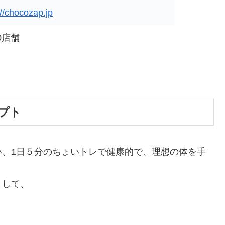
://chocozap.jp
0店舗
セプト
い、1日５分のちょいトレで健康的で、理想の体を手
として、