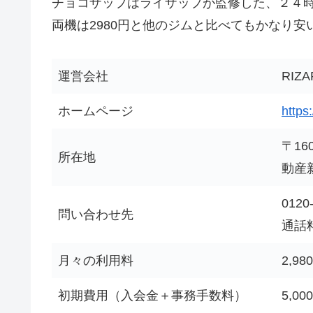
チョコザップはライザップが監修した、２４時
両機は2980円と他のジムと比べてもかなり
運営会社
RI
ホームページ
https
〒16
所在地
動産
0120
問い合わせ先
通話料
月々の利用料
2,9
初期費用（入会金＋事務手数料）
5,00