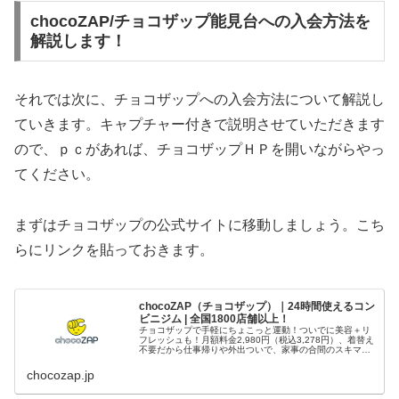
chocoZAP/チョコザップ能見台への入会方法を
解説します！
それでは次に、チョコザップへの入会方法について解説し
ていきます。キャプチャー付きで説明させていただきます
ので、ｐｃがあれば、チョコザップＨＰを開いながらやっ
てください。
まずはチョコザップの公式サイトに移動しましょう。こち
らにリンクを貼っておきます。
chocoZAP（チョコザップ）｜24時間使えるコン
ビニジム | 全国1800店舗以上！
チョコザップで手軽にちょこっと運動！ついでに美容＋リ
フレッシュも！月額料金2,980円（税込3,278円）、着替え
不要だから仕事帰りや外出ついで、家事の合間のスキマ時
間にも。1日5分の健康習慣を始めよう！
chocozap.jp