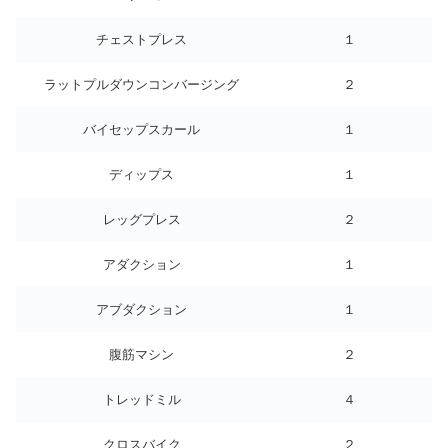
チェストプレス
１
ラットプルダウンコンバージング
２
バイセップスカール
１
ディップス
１
レッグプレス
２
アダクション
１
アブダクション
１
腹筋マシン
２
トレッドミル
４
クロスバイク
２