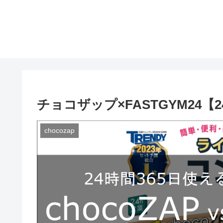
チョコザップ×FASTGYM24
chocozap