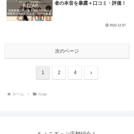
者の本音を暴露＋口コミ・評価！
2022.12.07
次のページ
次
1
2
4
へ
ホーム
rizap