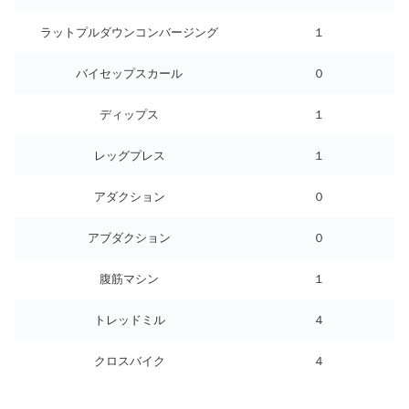
ラットプルダウンコンバージング
１
バイセップスカール
０
ディップス
１
レッグプレス
１
アダクション
０
アブダクション
０
腹筋マシン
１
トレッドミル
４
クロスバイク
４