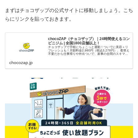
まずはチョコザップの公式サイトに移動しましょう。こち
らにリンクを貼っておきます。
chocoZAP（チョコザップ）｜24時間使えるコン
ビニジム | 全国1800店舗以上！
チョコザップで手軽にちょこっと運動！ついでに美容＋リ
フレッシュも！月額料金2,980円（税込3,278円）、着替え
不要だから仕事帰りや外出ついで、家事の合間のスキマ時
間にも。1日5分の健康習慣を始めよう！
chocozap.jp