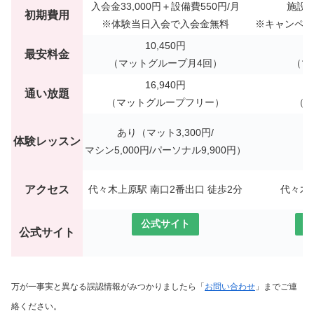
入会金33,000円＋設備費550円/月
施設利
初期費用
※体験当日入会で入会金無料
※キャンペー
10,450円
最安料金
（マットグループ月4回）
（マ
16,940円
通い放題
（マットグループフリー）
（レ
あり
（マット3,300円/
体験レッスン
マシン5,000円/パーソナル9,900円）
（
アクセス
代々木上原駅 南口2番出口 徒歩2分
代々木
公式サイト
公
公式サイト
万が一事実と異なる誤認情報がみつかりましたら「
お問い合わせ
」までご連
絡ください。