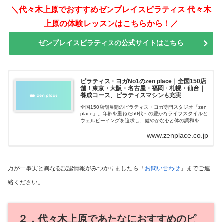
＼代々木上原でおすすめゼンプレイスピラティス 代々木
上原の体験レッスンはこちらから！／
ゼンプレイスピラティスの公式サイトはこちら
ピラティス・ヨガNo1のzen place｜全国150店
舗！東京・大阪・名古屋・福岡・札幌・仙台｜
養成コース、ピラティスマシンも充実
全国150店舗展開のピラティス・ヨガ専門スタジオ「zen
place」。年齢を重ねた50代～の豊かなライフスタイルと
ウェルビーイングを追求し、健やかな心と体の調和を促
すピラティス・ヨガを提供しています。
www.zenplace.co.jp
万が一事実と異なる誤認情報がみつかりましたら「
お問い合わせ
」までご連
絡ください。
２．代々木上原であたなにおすすめのピ