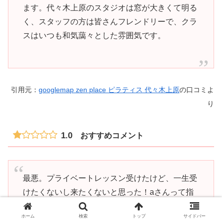
ます。代々木上原のスタジオは窓が大きくて明る
く、スタッフの方は皆さんフレンドリーで、クラ
スはいつも和気藹々とした雰囲気です。
引用元：
googlemap zen place ピラティス 代々木上原
の口コミよ
り
1.0
おすすめコメント
最悪。プライベートレッスン受けたけど、一生受
けたくないし来たくないと思った！aさんって指
導の人苦笑い多すぎて無理。今まで受けたレッス
ホーム
検索
トップ
サイドバー
ンで一番つまらないし、指導内容も？？？って感