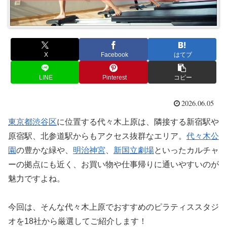
X
Facebook
はてブ
LINE
Pinterest
コピー
2026.06.05
東京都
渋谷区
に位置する代々木上原は、隣接する新宿駅や
原宿駅、北参道駅からもアクセス抜群なエリア。
代々木公
園
の豊かな緑や、
明治神宮
、
新国立劇場
といったカルチャ
ーの拠点にも近く、お買い物や仕事帰りに通いやすいのが
魅力ですよね。
今回は、そんな代々木上原でおすすめのピラティススタジ
オを18社から厳選してご紹介します！