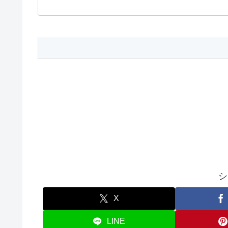
シ
X
LINE