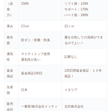
（反
150N
ソフト面：120N
発
サポート：170N
力）
ハード面：180N
厚み
17cm
22ｃｍ
衛生
層を分割しての清掃ができ
防ダニ・防菌・防臭
面
るのでよい！
通気
マイティトップ使用
記載なし
性
通気性が良い
返金
120日間返金保証・１０年
返金保証100日
保証
保証！
生産
日本
イタリア
国
販売
一番星/株式会社イッティ
北沢株式会社
会社