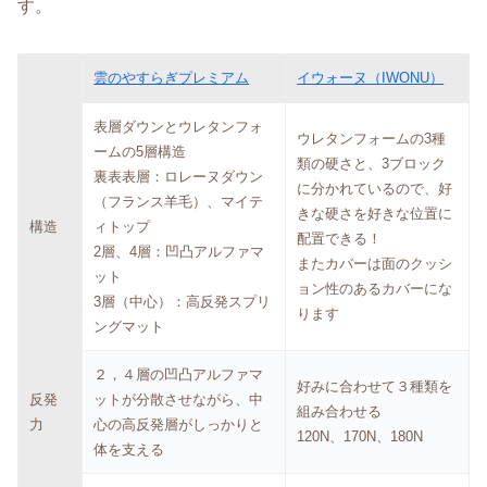
す。
雲のやすらぎプレミアム
イウォーヌ（IWONU）
表層ダウンとウレタンフォ
ウレタンフォームの3種
ームの5層構造
類の硬さと、3ブロック
裏表表層：ロレーヌダウン
に分かれているので、好
（フランス羊毛）、マイテ
きな硬さを好きな位置に
構造
ィトップ
配置できる！
2層、4層：凹凸アルファマ
またカバーは面のクッシ
ット
ョン性のあるカバーにな
3層（中心）：高反発スプリ
ります
ングマット
２，４層の凹凸アルファマ
好みに合わせて３種類を
反発
ットが分散させながら、中
組み合わせる
力
心の高反発層がしっかりと
120N、170N、180N
体を支える