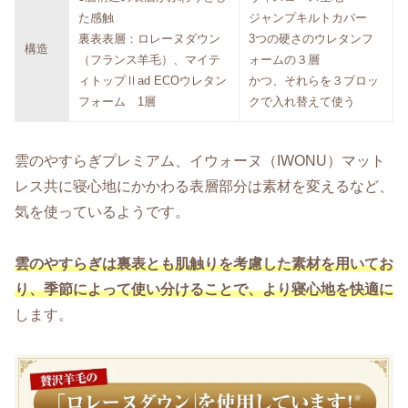
た感触
ジャンプキルトカバー
裏表表層：ロレーヌダウン
3つの硬さのウレタンフ
構造
（フランス羊毛）、マイテ
ォームの３層
ィトップⅡad ECOウレタン
かつ、それらを３ブロッ
フォーム 1層
クで入れ替えて使う
雲のやすらぎプレミアム、イウォーヌ（IWONU）マット
レス共に寝心地にかかわる表層部分は素材を変えるなど、
気を使っているようです。
雲のやすらぎは裏表とも肌触りを考慮した素材を用いてお
り、
季節によって使い分けることで、より寝心地を快適に
します。