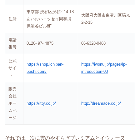
東京都 渋谷区渋谷2-14-18
大阪府大阪市東淀川区瑞光
住所
あいおいニッセイ同和損
2-2-15
保渋谷ビル8F
電話
0120- 97- 4875
06-6328-0488
番号
公式
https://shop.ichiban-
https://iwonu.jp/pages/lp-
サイ
boshi.com/
introduction-03
ト
販売
会社
ホー
https://itty.co.jp/
http://dreamace.co.jp/
ムペ
ージ
それでは、次に雲のやすらぎプレミアムとイウォーヌ