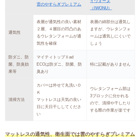
イウォーヌ
雲のやすらぎプレミアム
（IWONU）
表層が通気性の良い素材
表層の綿部分は通気し
２層、４層目の凹凸のあ
ますが、ウレタンフォ
通気性
るウレタンフォームが通
ームは通気しにくいで
気性を確保
しょう
防ダニ、防
マイティトップⅡad
菌、防臭効
ECOは防ダニ、防菌、防
特に記載がありません
果等
臭あり
カバーは外せて丸洗いＯ
ウレタンフォーム部は
Ｋ
3ブロックに分かれる
清掃方法
マットレスは天気の良い
ので、清掃や干したり
日に天日干ししてくださ
する際の作業が楽です
い
マットレスの通気性、衛生面では雲のやすらぎプレミアム