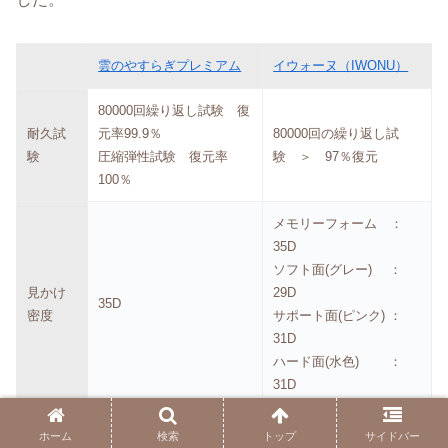
雲のやすらぎプレミアム
イウォーヌ（IWONU）
80000回繰り返し試験 復
耐久試
元率99.9％
80000回の繰り返し試
験
圧縮弾性試験 復元率
験 ＞ 97％復元
100％
メモリーフォーム ：
35D
ソフト面(グレー) ：
見かけ
29D
35D
密度
サポート面(ピンク) ：
31D
ハード面(水色) ：
31D
ホーム
検索
トップ
サイドバー