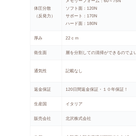
メモリーフォーム：60～75N
体圧分散
ソフト面：120N
（反発力）
サポート：170N
ハード面：180N
厚み
22ｃｍ
衛生面
層を分割しての清掃ができるのでよ
通気性
記載なし
返金保証
120日間返金保証・１０年保証！
生産国
イタリア
販売会社
北沢株式会社