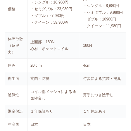
・シングル：18,980円
・シングル：8,680円
価格
・セミダブル：23,980円
・セミダブル：9,980円
・ダブル：27,980円
・ダブル：10980円
・クイーン：39,980円
・クイーン：11,980円
体圧分散
上面部 180N
（反発
180N
心材 ポケットコイル
力）
厚み
20ｃｍ
4cm
衛生面
抗菌・防臭
竹炭による抗菌・消臭
コイル部メッシュによる通
通気性
薄手につき陰干し
気性良し
返金保証
１年保証あり
１年保証あり
生産国
日本
日本