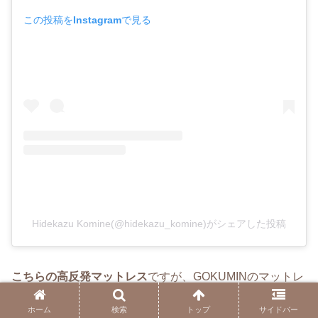
この投稿をInstagramで見る
Hidekazu Komine(@hidekazu_komine)がシェアした投稿
こちらの高反発マットレス
ですが、GOKUMINのマットレ
スは機能としては１層で、単純に高反発のみ、となりま
ホーム
検索
トップ
サイドバー
す。
坐骨神経痛には、適度な厚み（10cm以上）、体圧分