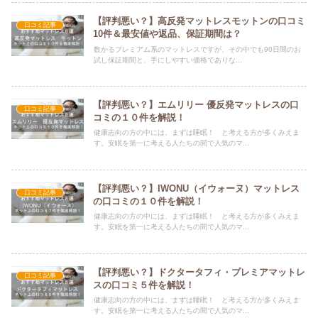
【評判悪い？】高反発マットレスモットンの口コミ
口コミ記事
10件＆最安値や返品、保証期間は？
数かるプレミアム系のマットレスですが、その中でも90日間のお
試し保証期間と、手にしやすい価格でありな...
【評判悪い？】エムリリー 優反発マットレスの口
口コミ記事
コミの１０件を解説！
健康志向の方の中には、まずは睡眠！ と考える方が多くみえま
す。安眠を第一に考える人たちの間で人気のマ...
【評判悪い？】IWONU（イウォーヌ）マットレス
口コミ記事
の口コミの１０件を解説！
健康志向の方の中には、まずは睡眠！ と考える方が多くみえま
す。安眠を第一に考える人たちの間で人気のマ...
【評判悪い？】ドクタータフィ・プレミアマットレ
口コミ記事
スの口コミ５件を解説！
健康志向の方の中には、まずは睡眠！ と考える方が多くみえま
す。安眠を第一に考える人たちの間で人気のマ...