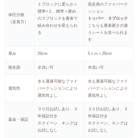
１ブロックに柔らか＋
高反発のファイバーク
標準×２、標準＋硬め
ッション
体圧分散
の３ブロックを裏表で
トッパー ３ブロック
（反発力）
組み合わせを変えられ
こちらも裏表硬さの違
る
うシートを並べられま
す
厚み
20cm
5ｃｍ＋25cm
衛生面
水洗い可
水洗い可
水も通過可能なファイ
水も通過可能なファイ
通気性
バークッションにより
バークッションにより
通気性よし
通気性よし
３０日お試しあり、３
３０日お試しあり、３
年保証付き
年保証付き
返金・保証
※クイーン、キングは
※クイーン、キングは
お試しなし
お試しなし