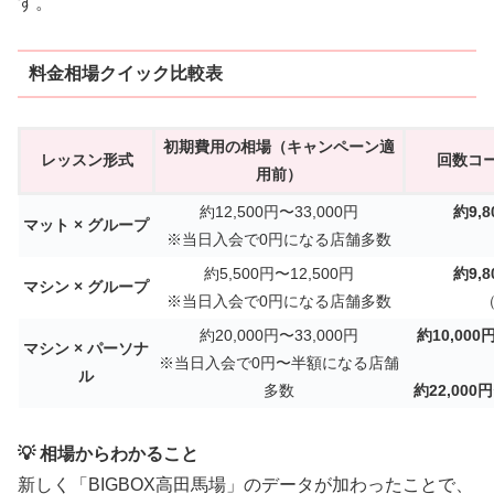
す。
料金相場クイック比較表
初期費用の相場（キャンペーン適
レッスン形式
回数コ
用前）
約12,500円〜33,000円
約9,8
マット × グループ
※当日入会で0円になる店舗多数
約5,500円〜12,500円
約9,8
マシン × グループ
※当日入会で0円になる店舗多数
約20,000円〜33,000円
約10,000
マシン × パーソナ
※当日入会で0円〜半額になる店舗
ル
多数
約22,000円
💡 相場からわかること
新しく「BIGBOX高田馬場」のデータが加わったことで、