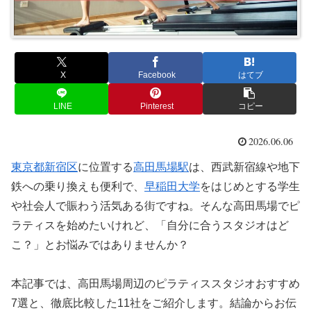
X
Facebook
はてブ
LINE
Pinterest
コピー
2026.06.06
東京都
新宿区
に位置する
高田馬場駅
は、西武新宿線や地下
鉄への乗り換えも便利で、
早稲田大学
をはじめとする学生
や社会人で賑わう活気ある街ですね。そんな高田馬場でピ
ラティスを始めたいけれど、「自分に合うスタジオはど
こ？」とお悩みではありませんか？
本記事では、高田馬場周辺のピラティススタジオおすすめ
7選と、徹底比較した11社をご紹介します。結論からお伝