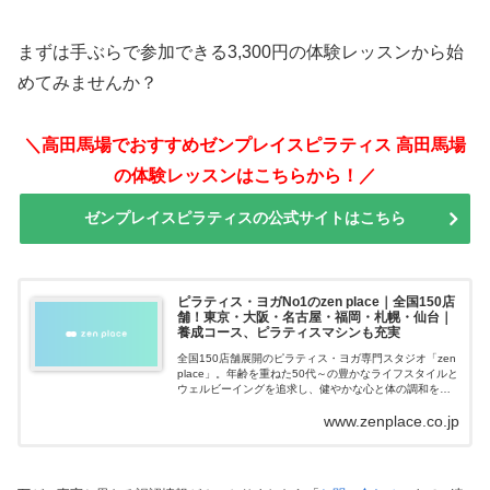
まずは手ぶらで参加できる3,300円の体験レッスンから始
めてみませんか？
＼高田馬場でおすすめゼンプレイスピラティス 高田馬場
の体験レッスンはこちらから！／
ゼンプレイスピラティスの公式サイトはこちら
ピラティス・ヨガNo1のzen place｜全国150店
舗！東京・大阪・名古屋・福岡・札幌・仙台｜
養成コース、ピラティスマシンも充実
全国150店舗展開のピラティス・ヨガ専門スタジオ「zen
place」。年齢を重ねた50代～の豊かなライフスタイルと
ウェルビーイングを追求し、健やかな心と体の調和を促
すピラティス・ヨガを提供しています。
www.zenplace.co.jp