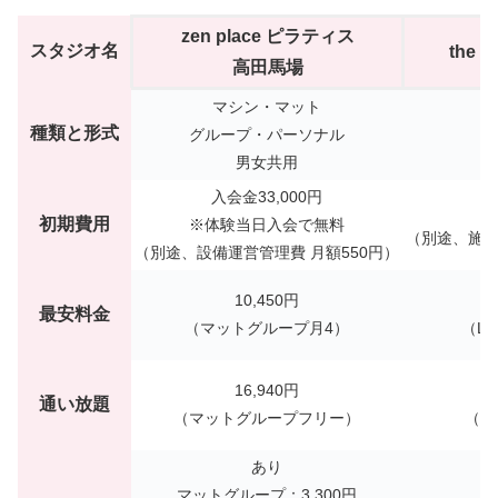
zen place ピラティス
スタジオ名
the 
高田馬場
マシン・マット
種類と形式
グループ・パーソナル
男女共用
入会金33,000円
初期費用
※体験当日入会で無料
（別途、施設
（別途、設備運営管理費 月額550円）
10,450円
最安料金
（マットグループ月4）
（Li
16,940円
通い放題
（マットグループフリー）
（Fu
あり
マットグループ：3,300円