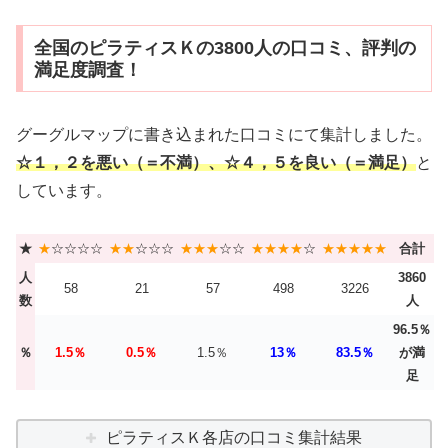
全国のピラティスＫの3800人の口コミ、評判の
満足度調査！
グーグルマップに書き込まれた口コミにて集計しました。
☆１，２を悪い（＝不満）、☆４，５を良い（＝満足）
と
しています。
★
★
☆☆☆☆
★★
☆☆☆
★★★
☆☆
★★★★
☆
★★★★★
合計
人
3860
58
21
57
498
3226
数
人
96.5％
％
1.5％
0.5％
1.5％
13％
83.5％
が満
足
ピラティスＫ各店の口コミ集計結果