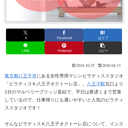
X
Facebook
はてブ
LINE
Pinterest
コピー
2024.10.25
2026.04.13
東京都
八王子市
にある女性専用マシンピラティススタジオ
「ピラティスＫ八王子オクトーレ店」。
八王子駅
北口より
1分のマルベリーブリッジ直結で、平日は夜遅くまで営業
しているので、仕事帰りにも通いやすいと人気のピラティ
ススタジオです！
そんなピラティスＫ八王子オクトーレ店について、インス