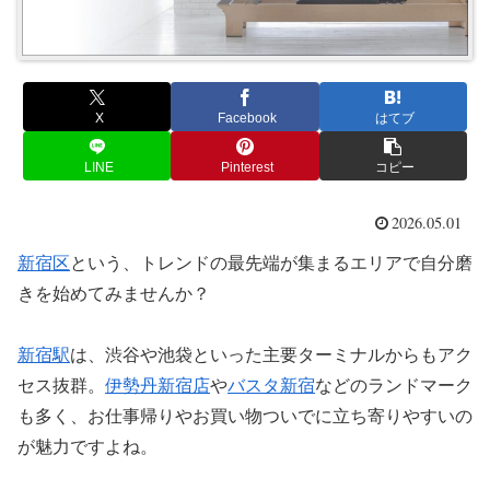
X
Facebook
はてブ
LINE
Pinterest
コピー
2026.05.01
新宿区
という、トレンドの最先端が集まるエリアで自分磨
きを始めてみませんか？
新宿駅
は、渋谷や池袋といった主要ターミナルからもアク
セス抜群。
伊勢丹新宿店
や
バスタ新宿
などのランドマーク
も多く、お仕事帰りやお買い物ついでに立ち寄りやすいの
が魅力ですよね。