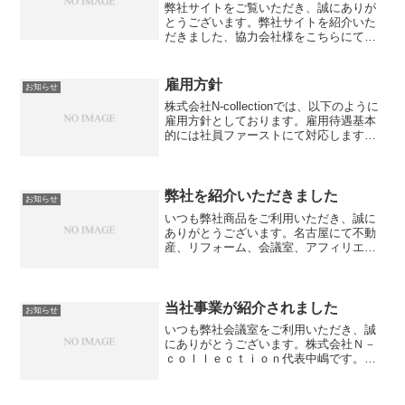
弊社サイトをご覧いただき、誠にありが
とうございます。弊社サイトを紹介いた
だきました、協力会社様をこちらにてご
紹介いたします。環境デジタルソリュー
ション様紹介文：廃棄物業界のWeb制
作、コンサルティングの環境デジタルソ
雇用方針
お知らせ
リューション。SEO対策...
株式会社N-collectionでは、以下のように
雇用方針としております。雇用待遇基本
的には社員ファーストにて対応します。
近年、クレームの対応など非常に問題と
なっておりますが、そういった場合は速
やかに上席に引き継いでください。業務
の不明点、...
弊社を紹介いただきました
お知らせ
いつも弊社商品をご利用いただき、誠に
ありがとうございます。名古屋にて不動
産、リフォーム、会議室、アフィリエイ
トサイト運営を行っております、株式会
社N-collectionです。この度、弊社会議室
を下記サイトにてご紹介いただきまし
た。この場に...
当社事業が紹介されました
お知らせ
いつも弊社会議室をご利用いただき、誠
にありがとうございます。株式会社Ｎ－
ｃｏｌｌｅｃｔｉｏｎ代表中嶋です。こ
の度、弊社、弊社運営の会議室を下記サ
イトにてご紹介いただきました。この場
にて御礼申し上げます。株式会社アタム