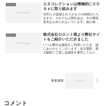
様「株式会社アタム」はイ...
エヌコレクションは積極的にＳＤ
お知らせ
Ｇｓに取り組みます
SDGｓが提唱されてかなりの時間がたち
ますが、それでも人間社会は、今の環境
劣化を止められないでいます。個人個人
の意識の中に、刷り込まれない限りは、
今の状況が続いていくのでしょうか。エ
ヌコレクションでは、いろいろな事業を
株式会社ロロント様より弊社サイ
お知らせ
通じて、従業員やお客様...
トをご紹介いただきました
いつも弊社会議室をご利用いただき、誠
にありがとうございます。名古屋駅、新
大阪駅にて貸し会議室を運営しておりま
す、株式会社n-collection代表中嶋です。
この度、弊社事業を下記サイトにてご紹
介いただきました。「快適なオフィスの
レイアウト...
事業展開
コメント