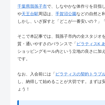
千葉県
我孫子市
で、しなやかな体作りを目指
や
天王台駅
周辺は、
手賀沼公園
などの自然と
しかし、いざ探すと「どこが一番安いの？」
そこで本記事では、我孫子市内の全スタジオ
質・通いやすさのバランスで「
ピラティスK 
ショッピングモール内という立地の良さに加
です。
なお、入会前には「
ピラティスの契約トラブ
し、納得して始めることが大切です。まずは
ょう！