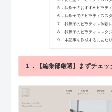
５．我孫子のおすすめピラテ
６．我孫子でのピラティスス
７．我孫子のピラティス体験
８．我孫子のピラティススタ
９．本記事を作成するにあた
１．【編集部厳選】まずチェック