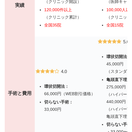
（クリニック開設）
（医師キャリ
実績
120,000件以上
100,000人以
（クリニック累計）
（クリニック
全国35院
全国15院
5.0
環状切開法：
45,000円
4.0
（スタンダー
亀頭直下埋没
環状切開法：
275,000円
手術と費用
66,000円（WEB割引価格）
（ハイパーカ
440,000円
切らない手術：
（ハイパーV
33,000円
亀頭直下埋没
切らない手術
・33,000〜19