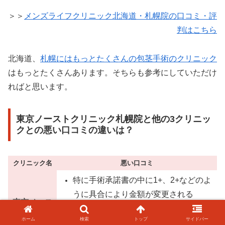
＞＞
メンズライフクリニック北海道・札幌院の口コミ・評
判はこちら
北海道、
札幌にはもっとたくさんの包茎手術のクリニック
はもっとたくさんあります。そちらも参考にしていただけ
ればと思います。
東京ノーストクリニック札幌院と他の3クリニッ
クとの悪い口コミの違いは？
クリニック名
悪い口コミ
特に手術承諾書の中に1+、2+などのよ
うに具合により金額が変更される
東京ノース
点で、わかりやすい内容にすべき
トクリニッ
ホーム
検索
トップ
サイドバー
クリニック内も清潔感がなかった