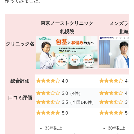
作ってみました。
東京ノーストクリニック
メンズライ
札幌院
北海道
クリニック名
総合評価
4.0
4.4
3.0
4.3
（4件）
口コミ評価
3.5
3.9
（全国140件）
5.0
5.0
33年以上
30年以上