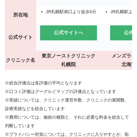
JR札幌駅南口より徒歩5分
JR札幌駅より
所在地
公式サイトへ
公式
公式サイト
東京ノーストクリニック
メンズライ
クリニック名
札幌院
北海道
※総合評価点は各評価の平均となります
※口コミ評価はグーグルぐマップの評価点となっています
※実績については、クリニック運営年数、クリニックの展開数、
診療実績などを総合しています
※費用については、施術の種類と、それに必要な料金を総合して
判断しています
※プライバシー対策については、クリニックに入りやすとか、恥