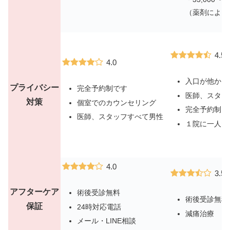
（薬剤による
4.5
4.0
入口が他から
プライバシー
完全予約制です
医師、スタッ
対策
個室でのカウンセリング
完全予約制
医師、スタッフすべて男性
１院に一人だ
4.0
3.5
アフターケア
術後受診無料
術後受診無料
保証
24時対応電話
減痛治療
メール・LINE相談