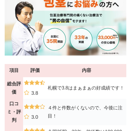
項目
評価
内容
総合評
札幌で3.8はまぁまぁの好成績です！
価
3.8
口コ
４件と件数がくないので、今後に注
ミ・評
目！
3.0
判