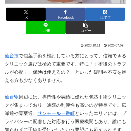
X
Facebook
はてブ
LINE
コピー
2023.10.11
2025.07.09
仙台市
で包茎手術を検討している方にとって、信頼できる
クリニック選びは極めて重要です。特に「手術後のトラブ
ルが心配」「保険は使えるの？」といった疑問や不安を抱
える方も少なくありません。
仙台駅
周辺には、専門性や実績に優れた包茎手術クリニッ
クが集まっており、通院の利便性も高いのが特長です。広
瀬通や青葉通、
サンモール一番町
といったエリアには、プ
ライバシーに配慮した対応を行う医療機関もあり、誰にも
知られずに手術を受けたいという要望にも応えられます。