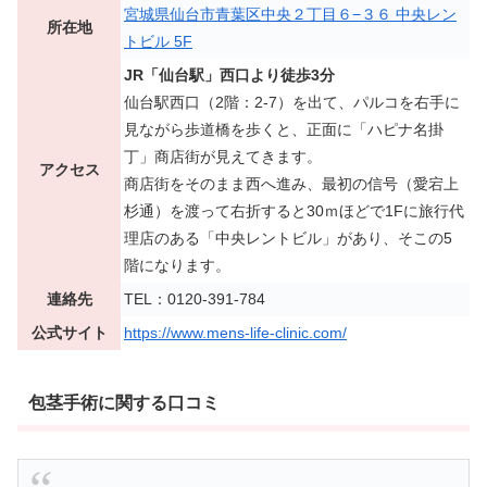
宮城県仙台市青葉区中央２丁目６−３６ 中央レン
所在地
トビル 5F
JR「仙台駅」西口より徒歩3分
仙台駅西口（2階：2-7）を出て、パルコを右手に
見ながら歩道橋を歩くと、正面に「ハピナ名掛
丁」商店街が見えてきます。
アクセス
商店街をそのまま西へ進み、最初の信号（愛宕上
杉通）を渡って右折すると30ｍほどで1Fに旅行代
理店のある「中央レントビル」があり、そこの5
階になります。
連絡先
TEL：0120-391-784
公式サイト
https://www.mens-life-clinic.com/
包茎手術に関する口コミ