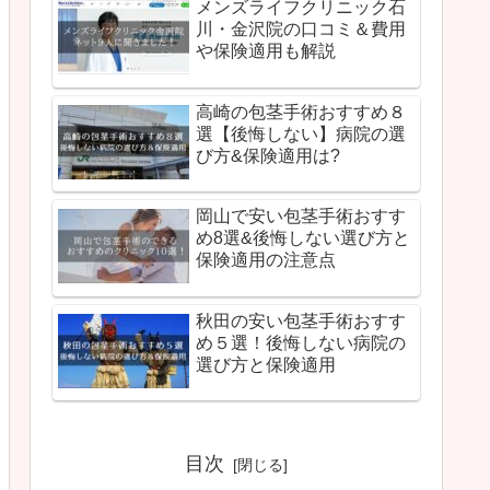
メンズライフクリニック石
川・金沢院の口コミ＆費用
や保険適用も解説
高崎の包茎手術おすすめ８
選【後悔しない】病院の選
び方&保険適用は?
岡山で安い包茎手術おすす
め8選&後悔しない選び方と
保険適用の注意点
秋田の安い包茎手術おすす
め５選！後悔しない病院の
選び方と保険適用
目次