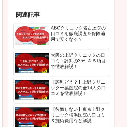
関連記事
ABCクリニック名古屋院の
口コミを徹底調査＆保険適
用で安くなる？
大阪の上野クリニックの口
コミ・評判の35件を５項目
で徹底解説！
【評判どう？】上野クリニ
ック千葉医院の全14人の口
コミを徹底解説！
【後悔しない】東京上野ク
リニック横浜医院の口コミ
＆施術費用など解説