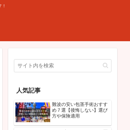
す！
人気記事
難波の安い包茎手術おすす
め７選【後悔しない】選び
方や保険適用