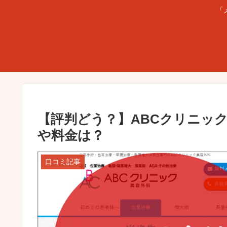
「
【評判どう？】ABCクリニッ
や料金は？
口コミ記事