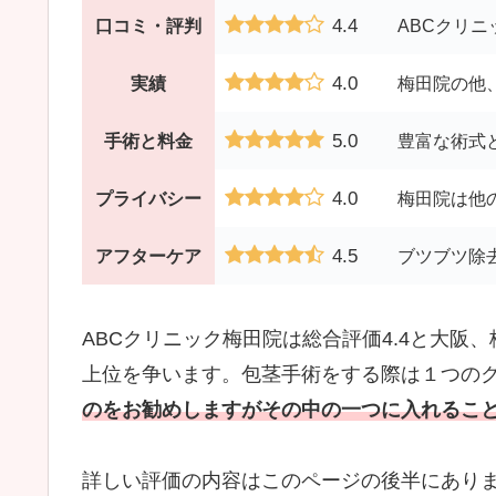
4.4
口コミ・評判
ABCクリ
4.0
実績
梅田院の他
5.0
手術と料金
豊富な術式
4.0
プライバシー
梅田院は他
4.5
アフターケア
ブツブツ除
ABCクリニック梅田院は総合評価4.4と大
上位を争います。包茎手術をする際は１つの
のをお勧めしますがその中の一つに入れるこ
詳しい評価の内容はこのページの後半にあり