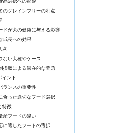
食品選択への影響
てのグレインフリーの利点
康
ードが犬の健康に与える影響
な成長への効果
意点
さない犬種やケース
剰摂取による潜在的な問題
ポイント
バランスの重要性
に合った適切なフード選択
と特徴
量産フードの違い
応に適したフードの選択