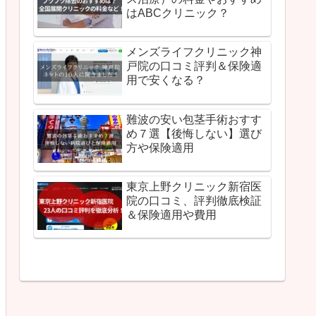
はABCクリニック？
メンズライフクリニック神
戸院の口コミ評判＆保険適
用で安くなる？
難波の安い包茎手術おすす
め７選【後悔しない】選び
方や保険適用
東京上野クリニック新宿医
院の口コミ、評判徹底検証
＆保険適用や費用