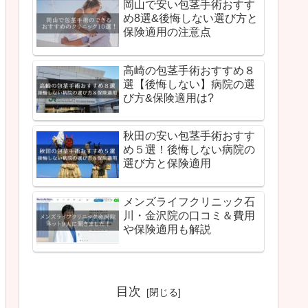
岡山で安い包茎手術おすす
め8選&後悔しない選び方と
保険適用の注意点
高崎の包茎手術おすすめ８
選【後悔しない】病院の選
び方&保険適用は?
秋田の安い包茎手術おすす
め５選！後悔しない病院の
選び方と保険適用
メンズライフクリニック石
川・金沢院の口コミ＆費用
や保険適用も解説
目次