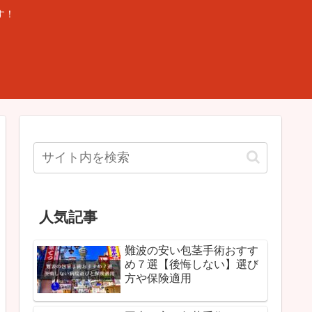
す！
人気記事
難波の安い包茎手術おすす
め７選【後悔しない】選び
方や保険適用