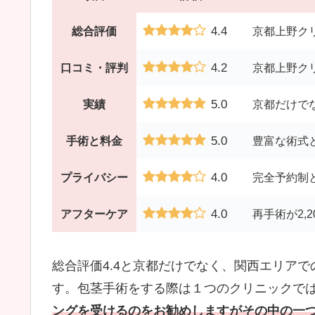
4.4
総合評価
京都上野ク
4.2
口コミ・評判
京都上野ク
5.0
実績
京都だけでな
5.0
手術と料金
豊富な術式
4.0
プライバシー
完全予約制
4.0
アフターケア
再手術が2,
総合評価4.4と京都だけでなく、関西エリア
す。包茎手術をする際は１つのクリニックで
ングを受けるのをお勧めしますがその中の一