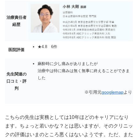
治療責任者
経歴
★4.8 6件
医院評価
麻酔時に少し痛みがありましたが
治療中は特に痛みは無く無事に終えることができま
先生関連の
した
口コミ・評
判
※引用元
googlemap
より
こちらの先生は実務としては10年ほどのキャリアになり
ます。ちょっと若いかな？とは思いますが、そのクリニッ
クの評価はいまのところ悪くはないようです。ただ、また