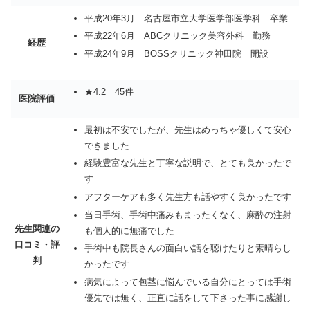
平成20年3月 名古屋市立大学医学部医学科 卒業
平成22年6月 ABCクリニック美容外科 勤務
経歴
平成24年9月 BOSSクリニック神田院 開設
★4.2 45件
医院評価
最初は不安でしたが、先生はめっちゃ優しくて安心
できました
経験豊富な先生と丁寧な説明で、とても良かったで
す
アフターケアも多く先生方も話やすく良かったです
当日手術、手術中痛みもまったくなく、麻酔の注射
先生関連の
も個人的に無痛でした
口コミ・評
手術中も院長さんの面白い話を聴けたりと素晴らし
判
かったです
病気によって包茎に悩んでいる自分にとっては手術
優先では無く、正直に話をして下さった事に感謝し