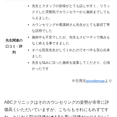
先生とスタッフの皆様がとても話しやすく、リラッ
クスした雰囲気でカウンセラーから施術までしても
らえました。
カウンセリングや看護師さん先生がとても親切丁寧
な説明でした
施術中も不安でしたが、先生もスピーディで痛みも
先生関連の
なく終える事できました
口コミ・評
オペも院長先生がしてくれたのでオペ中も安心出来
判
ました
先生も悩みに沿った施術を提案してくださり、心強
かったです
※引用元
googlemap
より
ABCクリニックはそのカウンセリングの姿勢が非常に評
価高くいただいていますが、こちらもそれにもれずです
ね。とにかく院の評価が★4.9と悪い評価が一つもないこ