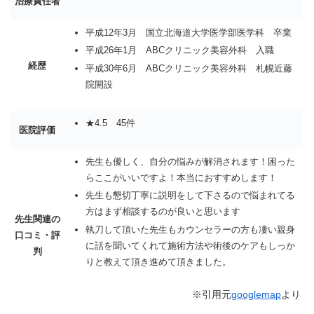
治療責任者
平成12年3月 国立北海道大学医学部医学科 卒業
平成26年1月 ABCクリニック美容外科 入職
経歴
平成30年6月 ABCクリニック美容外科 札幌近藤
院開設
★4.5 45件
医院評価
先生も優しく、自分の悩みが解消されます！困った
らここがいいですよ！本当におすすめします！
先生も懇切丁寧に説明をして下さるので悩まれてる
方はまず相談するのが良いと思います
先生関連の
執刀して頂いた先生もカウンセラーの方も凄い親身
口コミ・評
に話を聞いてくれて施術方法や術後のケアもしっか
判
りと教えて頂き進めて頂きました。
※引用元
googlemap
より