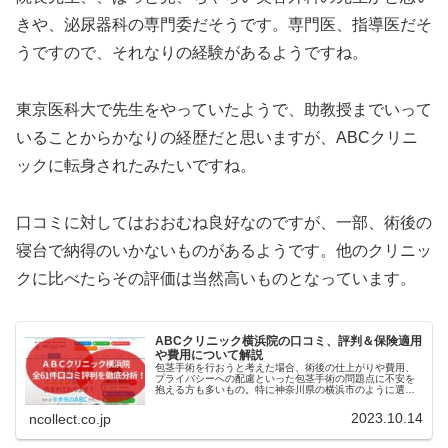
きや、泌尿器科の専門委だそうです。専門医、指導医だそ
うですので、それなりの経験があるようですね。
東京医科大で先生をやっていたようで、助教授までいって
いることからかなりの経歴だと思いますが、ABCクリニ
ックに転身されたみたいですね。
口コミに対してはおおむね良好なのですが、一部、術後の
寝台で納得のいかないものがあるようです。他のクリニッ
クに比べたらその評価は当然高いものとなっています。
ABCクリニック横浜院の口コミ、評判＆保険適用
や費用について解説
包茎手術を行おうと考えた場合、術後の仕上がりや費用、
プライバシーへの配慮といった包茎手術の問題点に不安を
抱える方も多いもの。特に神奈川県の横浜市のように選択
肢が豊富な都市では、どのクリニックを選べばよいか迷っ
てしまう方もいるでしょう。この記...
2023.10.14
ncollect.co.jp