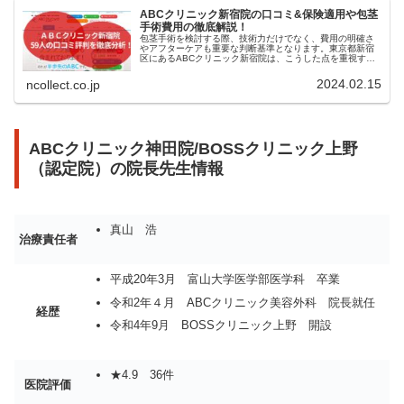
ABCクリニック新宿院の口コミ&保険適用や包茎
手術費用の徹底解説！
包茎手術を検討する際、技術力だけでなく、費用の明確さ
やアフターケアも重要な判断基準となります。東京都新宿
区にあるABCクリニック新宿院は、こうした点を重視する
方に選ばれている男性専門クリニックの一つです。新宿駅
東口からほど近く、歌舞伎町や新...
2024.02.15
ncollect.co.jp
ABCクリニック神田院/BOSSクリニック上野
（認定院）の院長先生情報
真山 浩
治療責任者
平成20年3月 富山大学医学部医学科 卒業
令和2年４月 ABCクリニック美容外科 院長就任
経歴
令和4年9月 BOSSクリニック上野 開設
★4.9 36件
医院評価