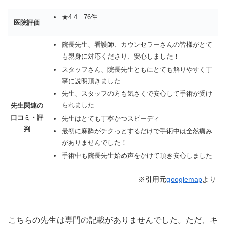
★4.4 76件
医院評価
院長先生、看護師、カウンセラーさんの皆様がとて
も親身に対応くださり、安心しました！
スタッフさん、院長先生ともにとても解りやすく丁
寧に説明頂きました
先生、スタッフの方も気さくで安心して手術が受け
られました
先生関連の
口コミ・評
先生はとても丁寧かつスピーディ
判
最初に麻酔がチクっとするだけで手術中は全然痛み
がありませんでした！
手術中も院長先生始め声をかけて頂き安心しました
※引用元
googlemap
より
こちらの先生は専門の記載がありませんでした。ただ、キ