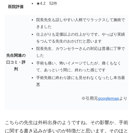
★4.2 52件
医院評価
院長先生も話しやすい人柄でリラックスして施術で
きました
仕上がりも定価以上の仕上がりです。やっぱり実績
をつんでる先生のおかげだと思います
院長先生、カウンセラーさんの対応は普通に丁寧で
先生関連の
した
口コミ・評
手術も痛い、怖いイメージでしたが、痛くもなく
判
て、あっという間に、終わった感じです
手術失敗に終わり誰にも見せれなくなったし本当最
悪
※引用元
googlemap
より
こちらの先生は外科出身のようですね。その影響か、手術
に関する書き込みが多いのが特徴だと思います。そのほと