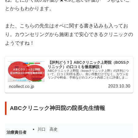
とからもわかります。
また、こちらの先生はオペに関する書き込みも入ってお
り。カウンセリングから施術まで安心できるクリニックの
ようですね！
【評判どう？】ABCクリニック上野院（BOSSク
リニック）の口コミを徹底解説！
ABCクリニック上野院（bossクリニック上野）の評判につ
いて、口コミ33件を悪い、良い件数だけでなく、カウンセ
リングや料金、手術などのコメント内容ごとに評価しまし
た。
2023.10.30
ncollect.co.jp
ABCクリニック神田院の院長先生情報
川口 高史
治療責任者