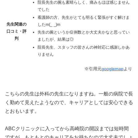
院長先生の腕も素晴らしく、痛みもほぼ感じません
でした
看護師の方、先生がとても明るく緊張がすぐ解けま
先生関連の
したm(_ _)m
口コミ・評
先生の腕というか症例数とか大丈夫かなと思ってい
判
ましたが、結果は◎
院長先生、スタッフの皆さんの神対応に感謝しかあ
りません
※引用元
googlemap
より
こちらの先生は外科の先生になりますね。一般の病院で長
く勤めて見えたようなので、キャリアとしては安心できる
とおもいます。
ABCクリニックに入ってから高崎院の開設までは短時間
ですが、もともとのキャリアをお持ちなので大丈夫でしょ