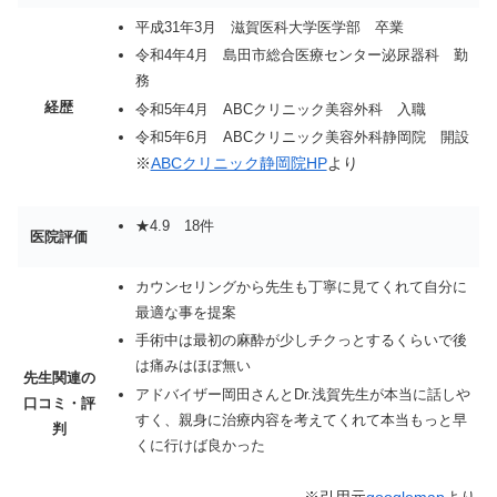
平成31年3月 滋賀医科大学医学部 卒業
令和4年4月 島田市総合医療センター泌尿器科 勤
務
経歴
令和5年4月 ABCクリニック美容外科 入職
令和5年6月 ABCクリニック美容外科静岡院 開設
※
ABCクリニック静岡院HP
より
★4.9 18件
医院評価
カウンセリングから先生も丁寧に見てくれて自分に
最適な事を提案
手術中は最初の麻酔が少しチクっとするくらいで後
は痛みはほぼ無い
先生関連の
アドバイザー岡田さんとDr.浅賀先生が本当に話しや
口コミ・評
すく、親身に治療内容を考えてくれて本当もっと早
判
くに行けば良かった
※引用元
googlemap
より