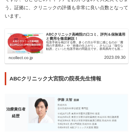
う。証拠に、クリニックの評価も非常に良い点数となって
います。
ABCクリニック高崎院の口コミ、評判＆保険適用
と費用を徹底解説！
包茎手術を検討する際、多くの方が不安に感じるのが「費
用の不透明さ」や「術後の仕上がり」、さらには「強引な
勧誘」といった包茎手術の問題点です。群馬県内でも医療
機関が集まる高崎市は、北関東の交通の要所であり、新幹
線も停車する高崎駅や高崎オーパな...
2023.09.30
ncollect.co.jp
ABCクリニック大宮院の院長先生情報
治療責任者
経歴