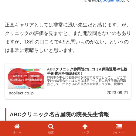
正直キャリアとしては非常に浅い先生だと感じます。が、
クリニックの評価を見ますと、まだ開設間もないのもあり
ますが、18件の口コミで4.9と悪いものがない、というの
は非常に素晴らしいと思います。
ABCクリニック静岡院の口コミ&保険適用や包茎
手術費用を徹底解説！
静岡市を中心に包茎手術を検討する方にとって、「どこで
受ければ安心か」は大きな課題です。特に包茎手術の問題
点として、仕上がりの不自然さや術後トラブル、費用の不
透明さが挙げられます。静岡県は静岡市と浜松市で都市構
造や医療機関の傾向が大きく異なり...
2023.09.21
ncollect.co.jp
ABCクリニック名古屋院の院長先生情報
ホーム
検索
トップ
サイドバー
由比濱 真之介