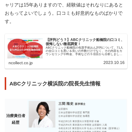
ャリアは15年ありますので、経験値はそれなりにあると
おもってよいでしょう。口コミも好意的なものばかりで
す。
【評判どう？】ABCクリニック船橋院の口コミ、
後悔しない徹底調査！
ABCクリニック船橋院の包茎手術おん評判について、71人
の全口コミを悪い＆良いの件数だけでなく、その内容をカ
ウンセリングや料金、手術などの５項目から分析しまし
た。そのコメントからABCクリニック船橋院の特徴がより
わかると思います。
2023.10.16
ncollect.co.jp
ABCクリニック横浜院の院長先生情報
治療責任者
経歴