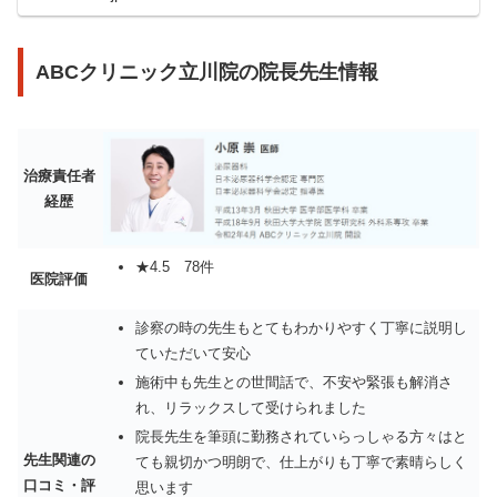
ABCクリニック立川院の院長先生情報
治療責任者
経歴
★4.5 78件
医院評価
診察の時の先生もとてもわかりやすく丁寧に説明し
ていただいて安心
施術中も先生との世間話で、不安や緊張も解消さ
れ、リラックスして受けられました
院長先生を筆頭に勤務されていらっしゃる方々はと
先生関連の
ても親切かつ明朗で、仕上がりも丁寧で素晴らしく
口コミ・評
思います