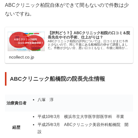
ABCクリニック柏院自体ができて間もないので件数は少
ないですね。
【評判どう？】ABCクリニック柏院の口コミ＆院
長先生やその手術、仕上がりは？
ABCクリニック柏院の評判については、口コミがまだ５件
と少ないので、同じ千葉にある船橋院の併せて調査しまし
た。件数が少ない分、悪い口コミもなく、今後に期待が持
てそうですね。
ncollect.co.jp
ABCクリニック船橋院の院長先生情報
八塚 淳
治療責任者
平成10年3月 横浜市立大学医学部医学科 卒業
平成25年3月 ABCクリニック美容外科船橋院 開
経歴
設