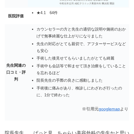
★4.1 64件
医院評価
カウンセラーの方と先生の適切な説明や施術のおか
げで無事綺麗な仕上がりになりました
先生の対応がとても親切で、アフターサービスなど
も安心
手術した後見せてもらいましたがとても綺麗
先生関連の
手術中も会話等で和ませて頂き治療をしていること
口コミ・評
を忘れるほど
判
院長先生の手際の良さに感動しました
手術後に痛みがあり、検診しにわざわざ行ったの
に、1分で終わった
※引用元
googlemap
より
院長先生、、ぱっと見、ちゃらい美容外科の先生かと思い