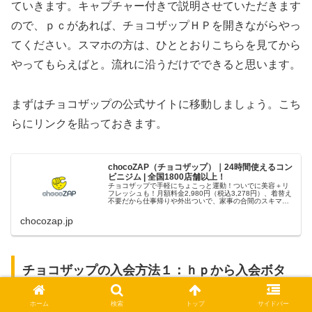
ていきます。キャプチャー付きで説明させていただきます
ので、ｐｃがあれば、チョコザップＨＰを開きながらやっ
てください。スマホの方は、ひととおりこちらを見てから
やってもらえばと。流れに沿うだけでできると思います。
まずはチョコザップの公式サイトに移動しましょう。こち
らにリンクを貼っておきます。
chocoZAP（チョコザップ）｜24時間使えるコン
ビニジム | 全国1800店舗以上！
チョコザップで手軽にちょこっと運動！ついでに美容＋リ
フレッシュも！月額料金2,980円（税込3,278円）、着替え
不要だから仕事帰りや外出ついで、家事の合間のスキマ時
間にも。1日5分の健康習慣を始めよう！
chocozap.jp
チョコザップの入会方法１：ｈｐから入会ボタ
ンをおす
ホーム
検索
トップ
サイドバー