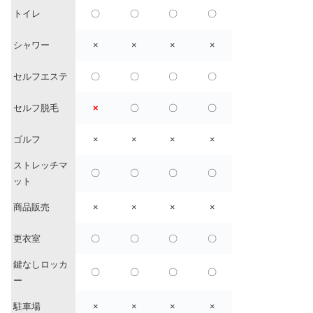
トイレ
〇
〇
〇
〇
シャワー
×
×
×
×
セルフエステ
〇
〇
〇
〇
セルフ脱毛
×
〇
〇
〇
ゴルフ
×
×
×
×
ストレッチマ
〇
〇
〇
〇
ット
商品販売
×
×
×
×
更衣室
〇
〇
〇
〇
鍵なしロッカ
〇
〇
〇
〇
ー
駐車場
×
×
×
×