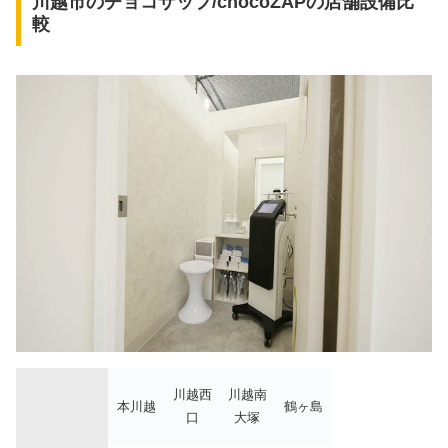
川越市のチョコザップ/chocoZAPの店舗設備比
較
川越西
川越南
本川越
鶴ヶ島
口
大塚