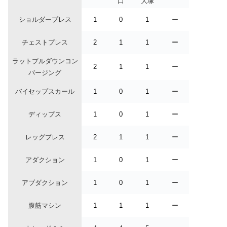
口
大塚
ショルダープレス
1
0
1
ー
チェストプレス
2
1
1
ー
ラットプルダウンコン
2
1
1
ー
バージング
バイセップスカール
1
0
1
ー
ディップス
1
0
1
ー
レッグプレス
2
1
1
ー
アダクション
1
0
1
ー
アブダクション
1
0
1
ー
腹筋マシン
1
1
1
ー