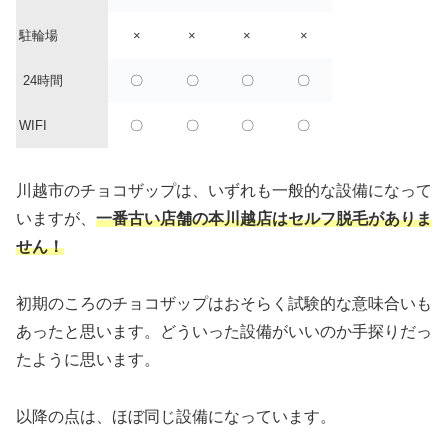
駐輪場
×
×
×
×
24時間
〇
〇
〇
〇
WIFI
〇
〇
〇
〇
川越市のチョコザップは、いずれも一般的な設備になって
いますが、
一番古い店舗の本川越店はセルフ脱毛がありま
せん！
初期のころのチョコザップはおそらく試験的な意味合いも
あったと思います。どういった設備がいいのか手探りだっ
たように思います。
以降の点は、ほぼ同じ設備になっています。