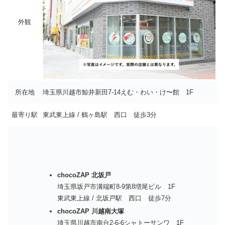
外観
所在地
埼玉県川越市鯨井新田7-14えむ・わい・け〜館 1F
最寄り駅
東武東上線 / 鶴ヶ島駅 西口 徒歩3分
chocoZAP 北坂戸
埼玉県坂戸市溝端町8-9第8増尾ビル 1F
東武東上線 / 北坂戸駅 西口 徒歩7分
chocoZAP 川越南大塚
埼玉県川越市南台2-6-6シャトーサンワ 1F